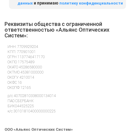
и принимаю
данных
политику конфиденциальности
Реквизиты общества с ограниченной
ответственностью «Альянс Оптических
Систем»:
ИНН: 7709929204
КПП: 770901001
ОГРН 1137746417170
ОКПО 17575489
ОКАТО 45286580000
ОКТМО 45381000000
ОКОГУ 4210014
ОКФС 16
ОКОПФ 12165
р/с 40702810338000134014
ПАО СБЕРБАНК
БИК044525225
к/с 30101810400000000225
Генеральный Директор, Главный Бухгалтер – Плешанов Владимир
Александрович
ООО «Альянс Оптических Систем»