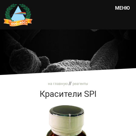
МЕНЮ
//
на главную
реагенты
Красители SPI