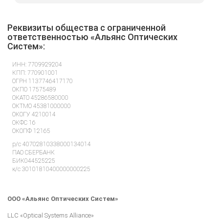
Реквизиты общества с ограниченной
ответственностью «Альянс Оптических
Систем»:
ИНН: 7709929204
КПП: 770901001
ОГРН 1137746417170
ОКПО 17575489
ОКАТО 45286580000
ОКТМО 45381000000
ОКОГУ 4210014
ОКФС 16
ОКОПФ 12165
р/с 40702810338000134014
ПАО СБЕРБАНК
БИК044525225
к/с 30101810400000000225
Генеральный Директор, Главный Бухгалтер – Плешанов Владимир
Александрович
ООО «Альянс Оптических Систем»
LLC «Optical Systems Alliance»